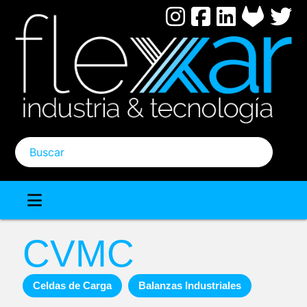
Pasar
al
contenido
principal
Buscar
CVMC
Celdas de Carga
Balanzas Industriales